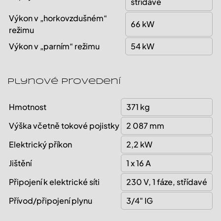
střídavé
Výkon v „horkovzdušném“
66 kW
režimu
Výkon v „parním“ režimu
54 kW
Plynové provedení
Hmotnost
371 kg
Výška včetně tokové pojistky
2 087 mm
Elektrický příkon
2,2 kW
Jištění
1 x 16 A
Připojení k elektrické síti
230 V, 1 fáze, střídavé
Přívod/připojení plynu
3/4" IG