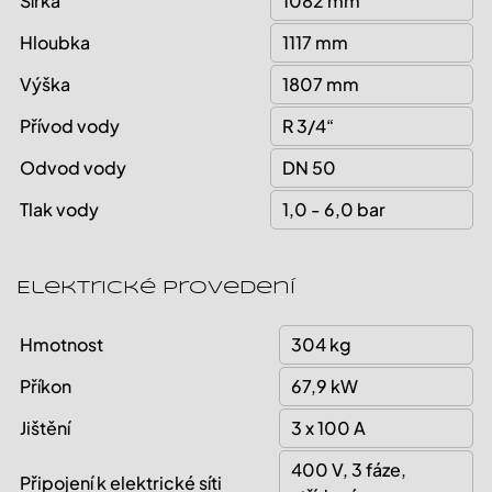
Šířka
1082 mm
Hloubka
1117 mm
Výška
1807 mm
Přívod vody
R 3/4“
Odvod vody
DN 50
Tlak vody
1,0 - 6,0 bar
Elektrické provedení
Hmotnost
304 kg
Příkon
67,9 kW
Jištění
3 x 100 A
400 V, 3 fáze,
Připojení k elektrické síti