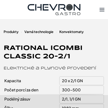
Skip to main content
Produkty
Varná technologie
Konvektomaty
RATIONAL ICOMBI
CLASSIC 20-2/1
Elektrické a plynové provedení
Kapacita
20 x 2/1 GN
Počet porcí za den
300–500
Podélný zásuv
2/1, 1/1 GN