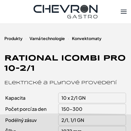
Skip to main content
Produkty
Varná technologie
Konvektomaty
RATIONAL ICOMBI PRO
10-2/1
Elektrické a plynové provedení
Kapacita
10 x 2/1 GN
Počet porcí za den
150–300
Podélný zásuv
2/1, 1/1 GN