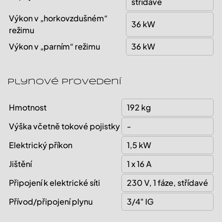
střídavé
Výkon v „horkovzdušném“
36 kW
režimu
Výkon v „parním“ režimu
36 kW
Plynové provedení
Hmotnost
192 kg
Výška včetně tokové pojistky
-
Elektrický příkon
1,5 kW
Jištění
1 x 16 A
Připojení k elektrické síti
230 V, 1 fáze, střídavé
Přívod/připojení plynu
3/4" IG