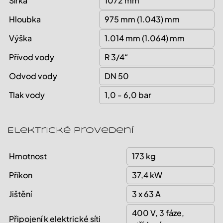
Šířka
1072 mm
Hloubka
975 mm (1.043) mm
Výška
1.014 mm (1.064) mm
Přívod vody
R 3/4“
Odvod vody
DN 50
Tlak vody
1,0 - 6,0 bar
Elektrické provedení
Hmotnost
173 kg
Příkon
37,4 kW
Jištění
3 x 63 A
400 V, 3 fáze,
Připojení k elektrické síti