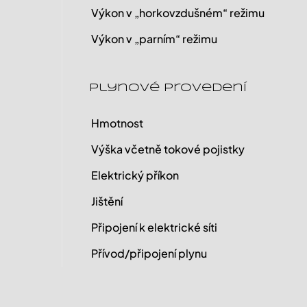
Výkon v „horkovzdušném“ režimu
Výkon v „parním“ režimu
Plynové provedení
Hmotnost
Výška včetně tokové pojistky
Elektrický příkon
Jištění
Připojení k elektrické síti
Přívod/připojení plynu