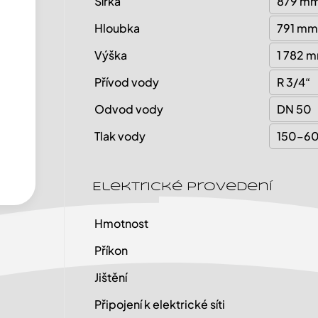
Šířka
879 m
Hloubka
791 mm
Výška
1 782 
Přívod vody
R 3/4“
Odvod vody
DN 50
Tlak vody
150–60
Elektrické provedení
Hmotnost
Příkon
Jištění
Připojení k elektrické síti