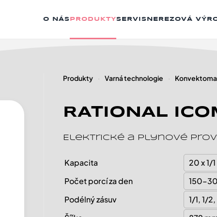
O NÁS
PRODUKTY
SERVIS
NEREZOVÁ VÝR
Produkty
Varná technologie
Konvektoma
RATIONAL ICOM
Elektrické a plynové pro
Kapacita
20 x 1/
Počet porcí za den
150–3
Podélný zásuv
1/1, 1/2