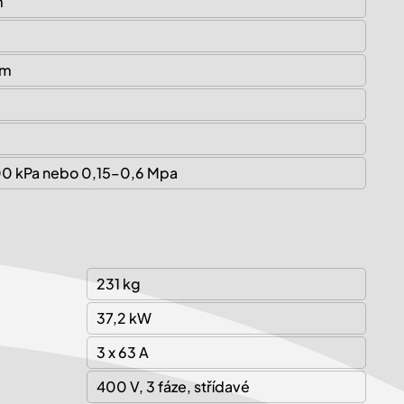
m
mm
0 kPa nebo 0,15–0,6 Mpa
231 kg
37,2 kW
3 x 63 A
400 V, 3 fáze, střídavé