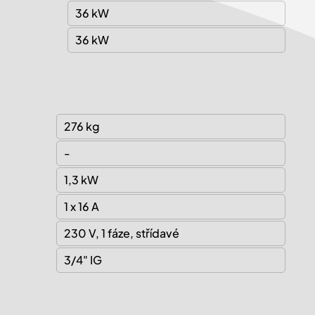
36 kW
36 kW
276 kg
-
1,3 kW
1 x 16 A
230 V, 1 fáze, střídavé
3/4" IG