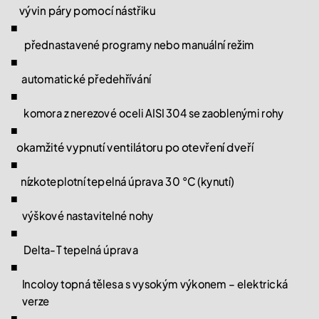
vývin páry pomocí nástřiku
■
přednastavené programy nebo manuální režim
■
automatické předehřívání
■
komora z nerezové oceli AISI 304 se zaoblenými rohy
■
okamžité vypnutí ventilátoru po otevření dveří
■
nízkoteplotní tepelná úprava 30 °C (kynutí)
■
výškové nastavitelné nohy
■
Delta-T tepelná úprava
■
Incoloy topná tělesa s vysokým výkonem – elektrická
verze
■