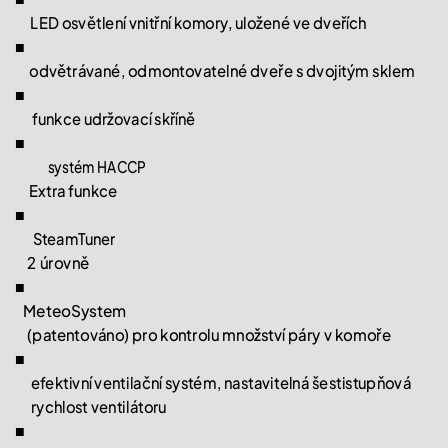
LED osvětlení vnitřní komory, uložené ve dveřích
■
odvětrávané, odmontovatelné dveře s dvojitým sklem
■
funkce udržovací skříně
■
systém HACCP
Extra funkce
■
SteamTuner
2 úrovně
■
MeteoSystem
(patentováno) pro kontrolu množství páry v komoře
■
efektivní ventilační systém, nastavitelná šestistupňová
rychlost ventilátoru
■