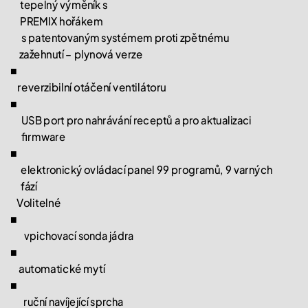
tepelný výměník s
PREMIX hořákem
s patentovaným systémem proti zpětnému
zažehnutí – plynová verze
■
reverzibilní otáčení ventilátoru
■
USB port pro nahrávání receptů a pro aktualizaci
firmware
■
elektronický ovládací panel 99 programů, 9 varných
fází
Volitelné
■
vpichovací sonda jádra
■
automatické mytí
■
ruční navíjející sprcha