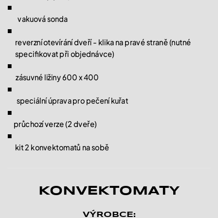
■
vakuová sonda
■
reverzní otevírání dveří - klika na pravé straně (nutné
specifikovat při objednávce)
■
zásuvné ližiny 600 x 400
■
speciální úprava pro pečení kuřat
■
průchozí verze (2 dveře)
■
kit 2 konvektomatů na sobě
KONVEKTOMATY
VÝROBCE: