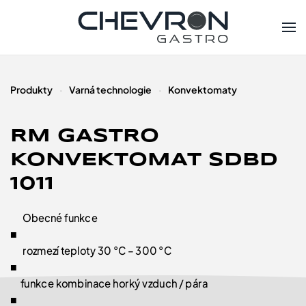
Skip to main content
Produkty
Varná technologie
Konvektomaty
RM GASTRO
KONVEKTOMAT SDBD
1011
Obecné funkce
■
rozmezí teploty 30 °C – 300 °C
■
funkce kombinace horký vzduch / pára
■