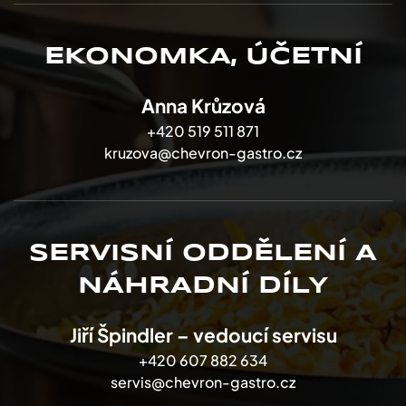
EKONOMKA, ÚČETNÍ
Anna Krůzová
+420 519 511 871
kruzova@chevron-gastro.cz
SERVISNÍ ODDĚLENÍ A
NÁHRADNÍ DÍLY
Jiří Špindler – vedoucí servisu
+420 607 882 634
servis@chevron-gastro.cz