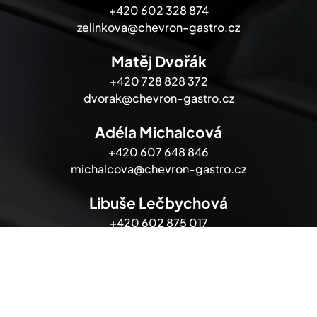
+420 602 328 874
zelinkova@chevron-gastro.cz
Matěj Dvořák
+420 728 828 372
dvorak@chevron-gastro.cz
Adéla Michalcová
+420 607 648 846
michalcova@chevron-gastro.cz
Libuše Lečbychová
+420 602 875 017
lecbychova@chevron-gastro.cz