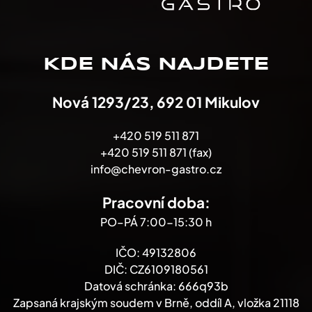
KDE NÁS NAJDETE
Nová 1293/23, 692 01 Mikulov
+420 519 511 871
+420 519 511 871 (fax)
info@chevron-gastro.cz
Pracovní doba:
PO–PÁ 7:00-15:30 h
IČO: 49132806
DIČ: CZ6109180561
Datová schránka: 666q93b
Zapsaná krajským soudem v Brně, oddíl A, vložka 21118