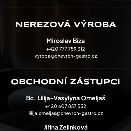
NEREZOVÁ VÝROBA
Miroslav Bíza
+420 777 759 312
vyroba@chevron-gastro.cz
OBCHODNÍ ZÁSTUPCI
Bc. Lilija-Vasylyna Omeljaš
+420 607 857 532
lilija.omeljas@chevron-gastro.cz
Jiřina Zelinková