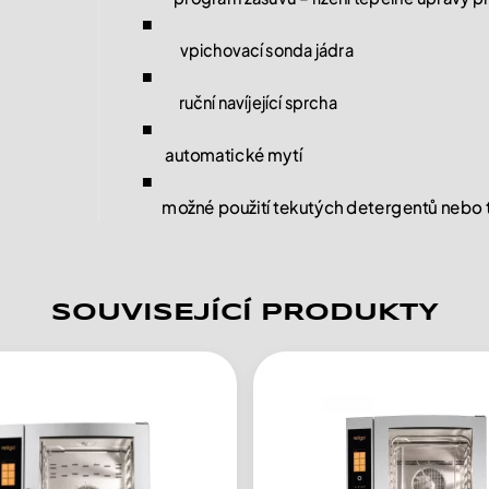
■
vpichovací sonda jádra
■
ruční navíjející sprcha
■
automatické mytí
■
možné použití tekutých detergentů nebo t
SOUVISEJÍCÍ PRODUKTY