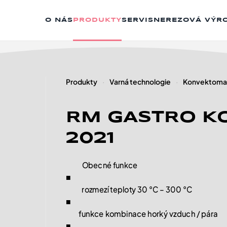
O NÁS
PRODUKTY
SERVIS
NEREZOVÁ VÝR
Produkty
Varná technologie
Konvektoma
RM GASTRO K
2021
Obecné funkce
■
rozmezí teploty 30 °C – 300 °C
■
funkce kombinace horký vzduch / pára
■