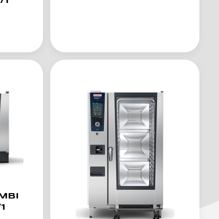
/1
MBI
1