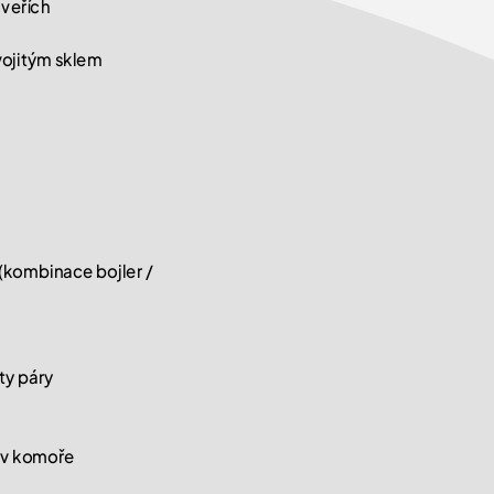
dveřích
ojitým sklem
 (kombinace bojler /
ty páry
y v komoře