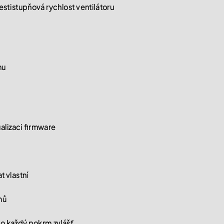
šestistupňová rychlost ventilátoru
mu
alizaci firmware
t vlastní
mů
ro každý pokrm zvlášť