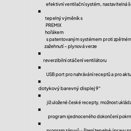
efektivní ventilační systém, nastavitelná 
■
tepelný výměník s
PREMIX
hořákem
s patentovaným systémem proti zpětné
zažehnutí – plynová verze
■
reverzibilní otáčení ventilátoru
■
USB port pro nahrávání receptů a pro aktu
■
dotykový barevný displej 9“
■
již uložené české recepty, možnost ukláda
■
program sjednoceného dokončení pokr
■
program zásuvů – řízení tepelné úpravy p