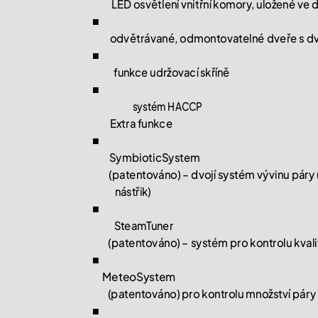
LED osvětlení vnitřní komory, uložené ve 
■
odvětrávané, odmontovatelné dveře s dv
■
funkce udržovací skříně
■
systém HACCP
Extra funkce
■
SymbioticSystem
(patentováno) – dvojí systém vývinu páry
nástřik)
■
SteamTuner
(patentováno) – systém pro kontrolu kvali
■
MeteoSystem
(patentováno) pro kontrolu množství pár
■