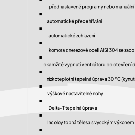
přednastavené programy nebo manuální 
■
automatické předehřívání
■
automatické zchlazení
■
komora z nerezové oceli AISI 304 se zaob
■
okamžité vypnutí ventilátoru po otevření d
■
nízkoteplotní tepelná úprava 30 °C (kynutí
■
výškové nastavitelné nohy
■
Delta-T tepelná úprava
■
Incoloy topná tělesa s vysokým výkonem 
■