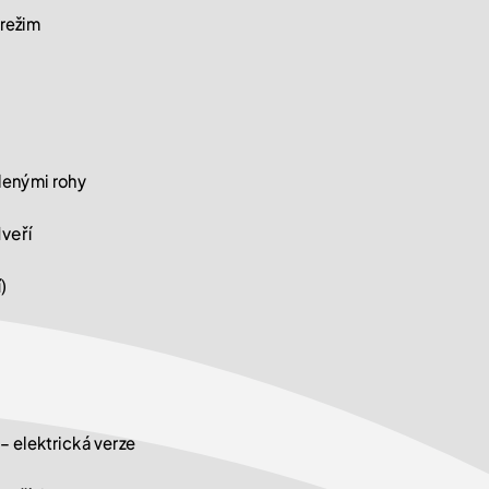
režim
lenými rohy
veří
)
– elektrická verze