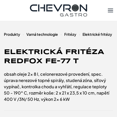
Skip to main content
Produkty
Varná technologie
Fritézy
Elektrické fritézy
ELEKTRICKÁ FRITÉZA
REDFOX FE-77 T
obsah oleje 2x 8 l, celonerezové provedení, spec.
úprava nerezové topné spirály, studená zóna, síťový
vypínač, kontrolka chodu a vyhřátí, regulace teploty
50 - 190° C, rozměr koše: 2 x 21 x 23,5 x 10 cm, napětí
400 V /3N/ 50 Hz, výkon 2x 6 kW