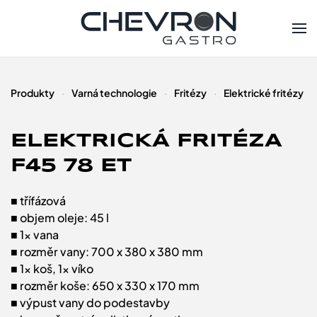
Skip to main content
Produkty
Varná technologie
Fritézy
Elektrické fritézy
ELEKTRICKÁ FRITÉZA
F45 78 ET
■ třífázová
■ objem oleje: 45 l
■ 1x vana
■ rozměr vany: 700 x 380 x 380 mm
■ 1x koš, 1x víko
■ rozměr koše: 650 x 330 x 170 mm
■ výpust vany do podestavby