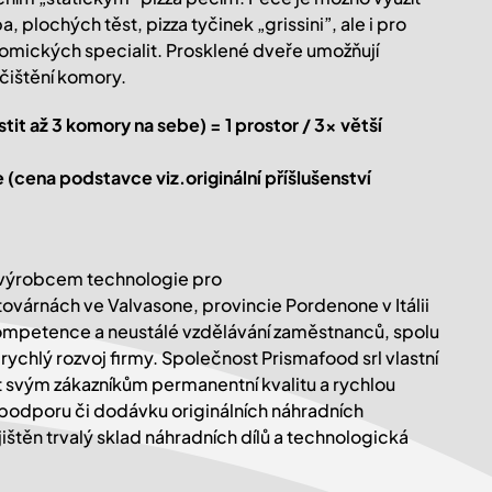
 plochých těst, pizza tyčinek „grissini”, ale i pro
nomických specialit. Prosklené dveře umožňují
čištění komory.
it až 3 komory na sebe) = 1 prostor / 3x větší
cena podstavce viz.originální příšlušenství
výrobcem technologie pro
 továrnách ve Valvasone, provincie Pordenone v Itálii
ompetence a neustálé vzdělávání zaměstnanců, spolu
 rychlý rozvoj firmy. Společnost Prismafood srl vlastní
 svým zákazníkům permanentní kvalitu a rychlou
 podporu či dodávku originálních náhradních
jištěn trvalý sklad náhradních dílů a technologická