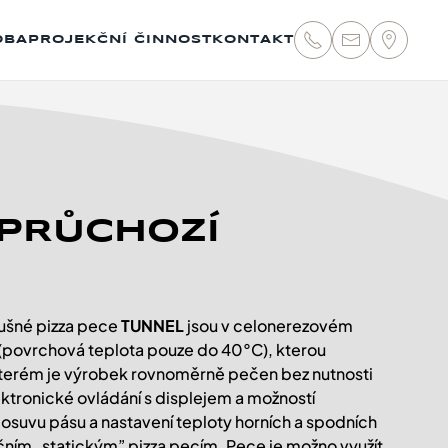
OBA
PROJEKČNÍ ČINNOST
KONTAKT
 PRŮCHOZÍ
dušné pizza pece
TUNNEL
jsou v celonerezovém
 (povrchová teplota pouze do 40°C), kterou
kterém je výrobek rovnoměrně pečen bez nutnosti
ktronické ovládání s displejem a možností
posuvu pásu a nastavení teploty horních a spodních
čním „statickým” pizza pecím. Pece je možno využít