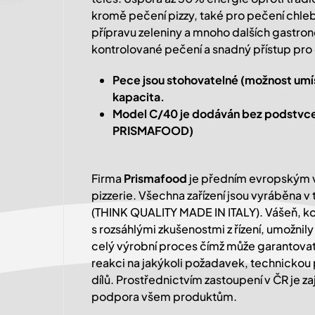
kromě pečení pizzy, také pro pečení chleba,
přípravu zeleniny a mnoho dalších gastro
kontrolované pečení a snadný přístup pro 
Pece jsou stohovatelné (možnost umíst
kapacita.
Model C/40 je dodáván bez podstvce (
PRISMAFOOD)
Firma
Prismafood
je předním evropským 
pizzerie. Všechna zařízení jsou vyráběna v
(THINK QUALITY MADE IN ITALY). Vášeň, k
s rozsáhlými zkušenostmi z řízení, umožnily
celý výrobní proces čímž může garantovat
reakci na jakýkoli požadavek, technickou
dílů. Prostřednictvím zastoupení v ČR je za
podpora všem produktům.