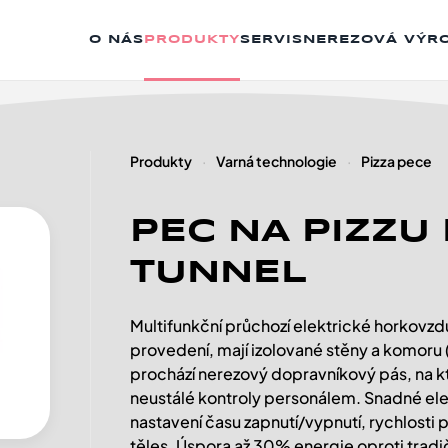
O NÁS
PRODUKTY
SERVIS
NEREZOVÁ VÝR
Produkty
Varná technologie
Pizza pece
PEC NA PIZZU
TUNNEL
Multifunkční průchozí elektrické horkovz
provedení, mají izolované stěny a komoru
prochází nerezový dopravníkový pás, na 
neustálé kontroly personálem. Snadné ele
nastavení času zapnutí/vypnutí, rychlosti 
těles. Úspora až 30% energie oproti tradi