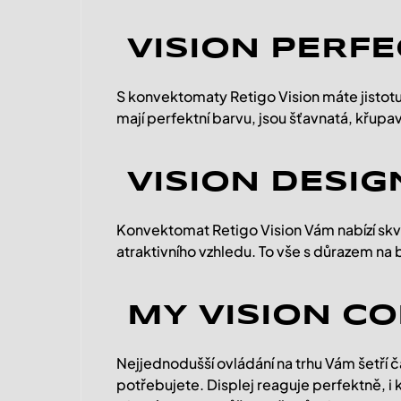
VISION PERFE
S konvektomaty Retigo Vision máte jistotu,
mají perfektní barvu, jsou šťavnatá, křup
VISION DESIG
Konvektomat Retigo Vision Vám nabízí sk
atraktivního vzhledu. To vše s důrazem na
MY VISION C
Nejjednodušší ovládání na trhu Vám šetří č
potřebujete. Displej reaguje perfektně, i