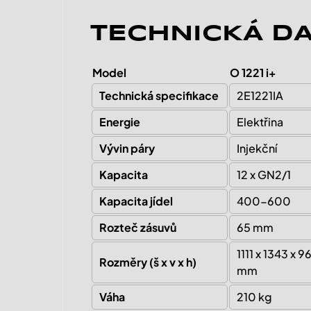
TECHNICKÁ D
Model
O 1221 i+
Technická specifikace
2E1221IA
Energie
Elektřina
Vývin páry
Injekční
Kapacita
12 x GN2/1
Kapacita jídel
400-600
Rozteč zásuvů
65 mm
1111 x 1343 x 96
Rozměry (š x v x h)
mm
Váha
210 kg