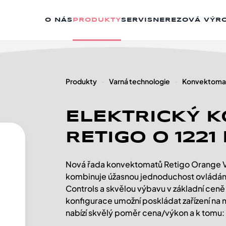
O NÁS
PRODUKTY
SERVIS
NEREZOVÁ VÝR
Produkty
Varná technologie
Konvektoma
ELEKTRICKÝ 
RETIGO O 1221
Nová řada konvektomatů Retigo Orange Vis
kombinuje úžasnou jednoduchost ovládání
Controls a skvělou výbavu v základní ceně
konfigurace umožní poskládat zařízení na
nabízí skvělý poměr cena/výkon a k tomu: