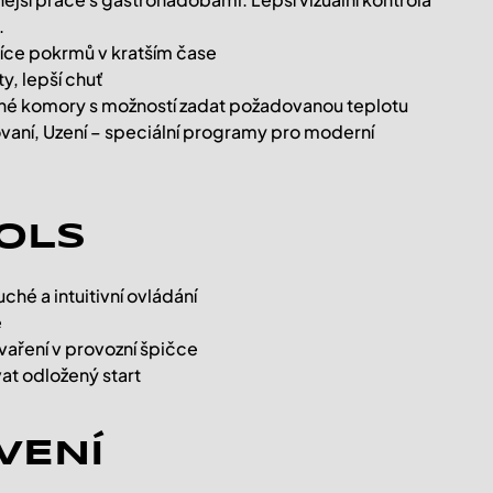
.
ce pokrmů v kratším čase
ty, lepší chuť
né komory s možností zadat požadovanou teplotu
ovaní, Uzení – speciální programy pro moderní
OLS
ché a intuitivní ovládání
ě
vaření v provozní špičce
at odložený start
VENÍ