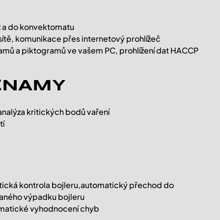
 z a do konvektomatu
ítě, komunikace přes internetový prohlížeč
amů a piktogramů ve vašem PC, prohlížení dat HACCP
ZNAMY
alýza kritických bodů vaření
tí
tická kontrola bojleru,automatický přechod do
vaného výpadku bojleru
tomatické vyhodnocení chyb