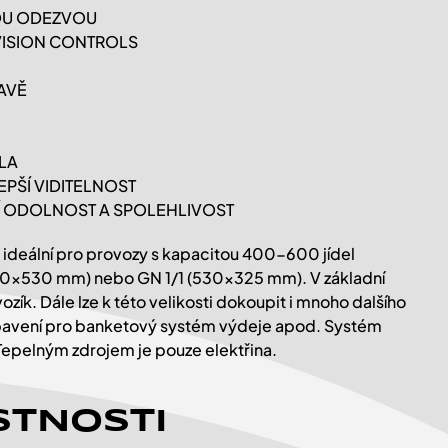
LOU ODEZVOU
 VISION CONTROLS
AVĚ
PLA
EPŠÍ VIDITELNOST
ŠÍ ODOLNOST A SPOLEHLIVOST
 ideální pro provozy s kapacitou 400-600 jídel
50x530 mm) nebo GN 1/1 (530x325 mm). V základní
ík. Dále lze k této velikosti dokoupit i mnoho dalšího
 vybavení pro banketový systém výdeje apod. Systém
 Tepelným zdrojem je pouze elektřina.
STNOSTI