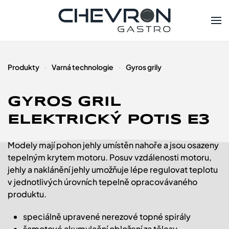
Skip to main content
Produkty
Varná technologie
Gyros grily
GYROS GRIL
ELEKTRICKÝ POTIS E3
Modely mají pohon jehly umístěn nahoře a jsou osazeny
tepelným krytem motoru. Posuv vzdálenosti motoru,
jehly a naklánění jehly umožňuje lépe regulovat teplotu
v jednotlivých úrovních tepelně opracovávaného
produktu.
speciálně upravené nerezové topné spirály
šamotové akumulační obložení za tělesy