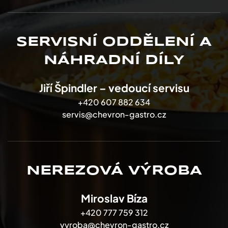
SERVISNÍ ODDĚLENÍ A
NÁHRADNÍ DÍLY
Jiří Špindler – vedoucí servisu
+420 607 882 634
servis@chevron-gastro.cz
NEREZOVÁ VÝROBA
Miroslav Bíza
+420 777 759 312
vyroba@chevron-gastro.cz