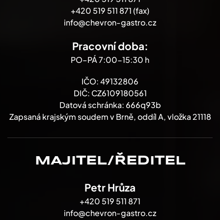
+420 519 511 871 (fax)
info@chevron-gastro.cz
Pracovní doba:
PO–PÁ 7:00-15:30 h
IČO: 49132806
DIČ: CZ6109180561
Datová schránka: 666q93b
Zapsaná krajským soudem v Brně, oddíl A, vložka 21118
MAJITEL/ŘEDITEL
Petr Hrůza
+420 519 511 871
info@chevron-gastro.cz