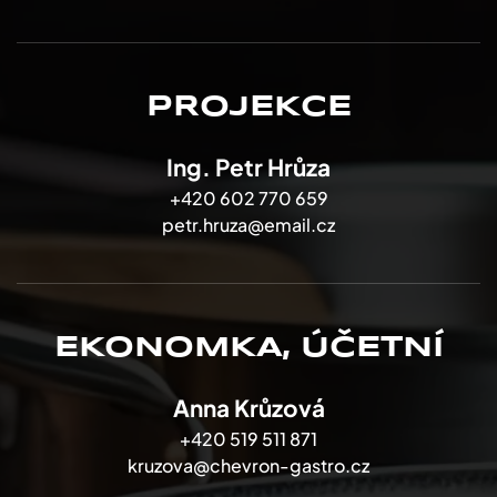
PROJEKCE
Ing. Petr Hrůza
+420 602 770 659
petr.hruza@email.cz
EKONOMKA, ÚČETNÍ
Anna Krůzová
+420 519 511 871
kruzova@chevron-gastro.cz