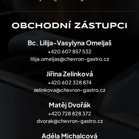
OBCHODNÍ ZÁSTUPCI
Bc. Lilija-Vasylyna Omeljaš
+420 607 857 532
lilija.omeljas@chevron-gastro.cz
Jiřina Zelinková
+420 602 328 874
zelinkova@chevron-gastro.cz
Matěj Dvořák
+420 728 828 372
dvorak@chevron-gastro.cz
Adéla Michalcová