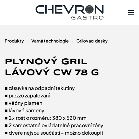
Skip to main content
Produkty
Varná technologie
Grilovací desky
PLYNOVÝ GRIL
LÁVOVÝ CW 78 G
■ zásuvka na odpadní tekutiny
■ piezzo zapalování
■ věčný plamen
■ lávové kameny
■ 2x rošt o rozměru: 380 x 520 mm
■ 2 samostatné ovládatelné pracovní zóny
■ dveře nejsou součástí – možno dokoupit